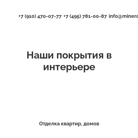
+7 (910) 470-07-77
+7 (495) 781-00-87
info@minera
АКЦИЯ
Флоки, чипсы
Акция!
MineralColor
Флоки и чипсы
Венецианские штукатурк
Дюна
Блестки и Глиттер
Наши покрытия в
интерьере
Отделка квартир, домов