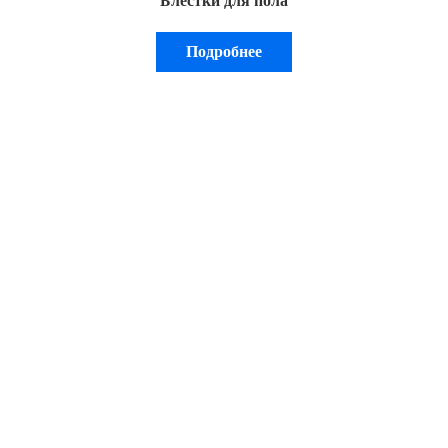
Блестки для пола
Подробнее
Меню
ПРОДУКЦИЯ
О компании
Галерея
Каталоги
Контакты
Сертификат экологичности