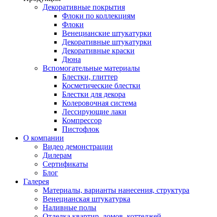
Декоративные покрытия
Флоки по коллекциям
Флоки
Венецианские штукатурки
Декоративные штукатурки
Декоративные краски
Дюна
Вспомогательные материалы
Блестки, глиттер
Косметические блестки
Блестки для декора
Колеровочная система
Лессирующие лаки
Компрессор
Пистофлок
О компании
Видео демонстрации
Дилерам
Сертификаты
Блог
Галерея
Материалы, варианты нанесения, структура
Венецианская штукатурка
Наливные полы
Отделка квартир, домов, коттеджей