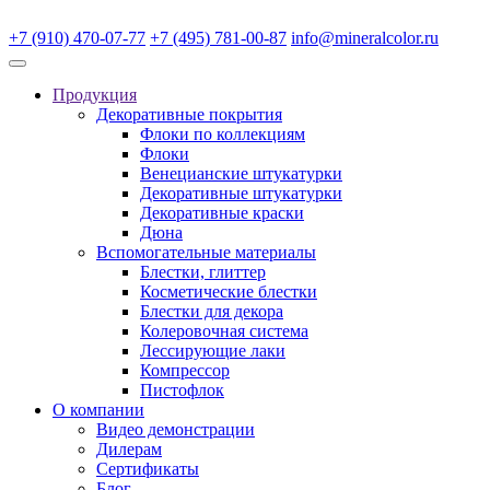
+7 (910) 470-07-77
+7 (495) 781-00-87
info@mineralcolor.ru
Продукция
Декоративные покрытия
Флоки по коллекциям
Флоки
Венецианские штукатурки
Декоративные штукатурки
Декоративные краски
Дюна
Вспомогательные материалы
Блестки, глиттер
Косметические блестки
Блестки для декора
Колеровочная система
Лессирующие лаки
Компрессор
Пистофлок
О компании
Видео демонстрации
Дилерам
Сертификаты
Блог