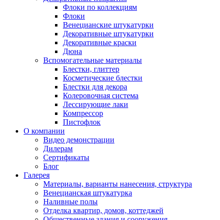
Флоки по коллекциям
Флоки
Венецианские штукатурки
Декоративные штукатурки
Декоративные краски
Дюна
Вспомогательные материалы
Блестки, глиттер
Косметические блестки
Блестки для декора
Колеровочная система
Лессирующие лаки
Компрессор
Пистофлок
О компании
Видео демонстрации
Дилерам
Сертификаты
Блог
Галерея
Материалы, варианты нанесения, структура
Венецианская штукатурка
Наливные полы
Отделка квартир, домов, коттеджей
Общественные здания и сооружения