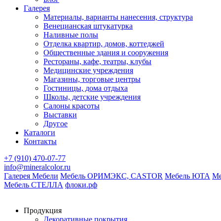
Галерея
Материалы, варианты нанесения, структура
Венецианская штукатурка
Наливные полы
Отделка квартир, домов, коттеджей
Общественные здания и сооружения
Рестораны, кафе, театры, клубы
Медицинские учреждения
Магазины, торговые центры
Гостиницы, дома отдыха
Школы, детские учреждения
Салоны красоты
Выставки
Другое
Каталоги
Контакты
+7 (910) 470-07-77
info@mineralcolor.ru
Галерея Мебели
Мебель ОРИМЭКС, CASTOR
Мебель ЮТА
М
Мебель СТЕЛЛА
флоки.рф
Продукция
Декоративные покрытия