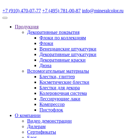
+7 (910) 470-07-77
+7 (495) 781-00-87
info@mineralcolor.ru
Продукция
Декоративные покрытия
Флоки по коллекциям
Флоки
Венецианские штукатурки
Декоративные штукатурки
Декоративные краски
Дюна
Вспомогательные материалы
Блестки, глиттер
Косметические блестки
Блестки для декора
Колеровочная система
Лессирующие лаки
Компрессор
Пистофлок
О компании
Видео демонстрации
Дилерам
Сертификаты
Блог