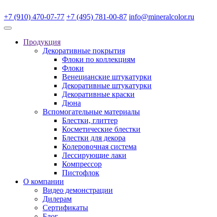
+7 (910) 470-07-77
+7 (495) 781-00-87
info@mineralcolor.ru
Продукция
Декоративные покрытия
Флоки по коллекциям
Флоки
Венецианские штукатурки
Декоративные штукатурки
Декоративные краски
Дюна
Вспомогательные материалы
Блестки, глиттер
Косметические блестки
Блестки для декора
Колеровочная система
Лессирующие лаки
Компрессор
Пистофлок
О компании
Видео демонстрации
Дилерам
Сертификаты
Блог