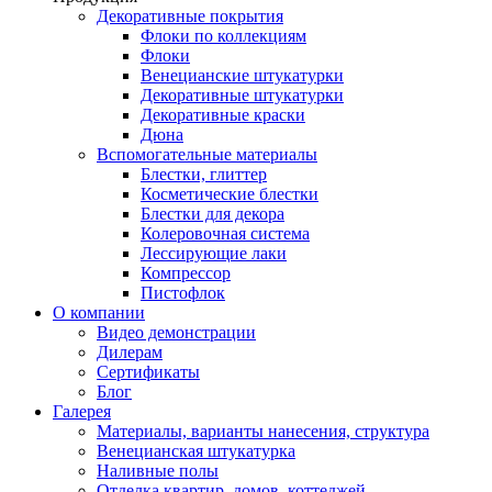
Декоративные покрытия
Флоки по коллекциям
Флоки
Венецианские штукатурки
Декоративные штукатурки
Декоративные краски
Дюна
Вспомогательные материалы
Блестки, глиттер
Косметические блестки
Блестки для декора
Колеровочная система
Лессирующие лаки
Компрессор
Пистофлок
О компании
Видео демонстрации
Дилерам
Сертификаты
Блог
Галерея
Материалы, варианты нанесения, структура
Венецианская штукатурка
Наливные полы
Отделка квартир, домов, коттеджей