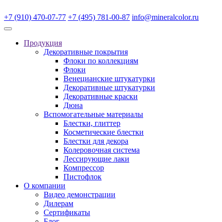
+7 (910) 470-07-77
+7 (495) 781-00-87
info@mineralcolor.ru
Продукция
Декоративные покрытия
Флоки по коллекциям
Флоки
Венецианские штукатурки
Декоративные штукатурки
Декоративные краски
Дюна
Вспомогательные материалы
Блестки, глиттер
Косметические блестки
Блестки для декора
Колеровочная система
Лессирующие лаки
Компрессор
Пистофлок
О компании
Видео демонстрации
Дилерам
Сертификаты
Блог