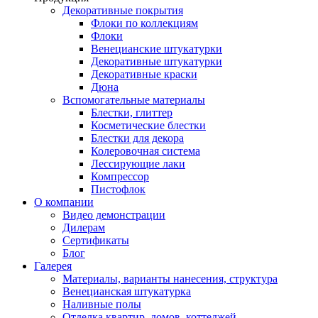
Декоративные покрытия
Флоки по коллекциям
Флоки
Венецианские штукатурки
Декоративные штукатурки
Декоративные краски
Дюна
Вспомогательные материалы
Блестки, глиттер
Косметические блестки
Блестки для декора
Колеровочная система
Лессирующие лаки
Компрессор
Пистофлок
О компании
Видео демонстрации
Дилерам
Сертификаты
Блог
Галерея
Материалы, варианты нанесения, структура
Венецианская штукатурка
Наливные полы
Отделка квартир, домов, коттеджей