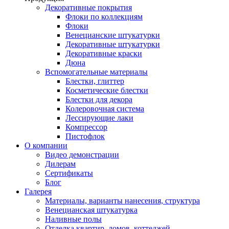
Декоративные покрытия
Флоки по коллекциям
Флоки
Венецианские штукатурки
Декоративные штукатурки
Декоративные краски
Дюна
Вспомогательные материалы
Блестки, глиттер
Косметические блестки
Блестки для декора
Колеровочная система
Лессирующие лаки
Компрессор
Пистофлок
О компании
Видео демонстрации
Дилерам
Сертификаты
Блог
Галерея
Материалы, варианты нанесения, структура
Венецианская штукатурка
Наливные полы
Отделка квартир, домов, коттеджей