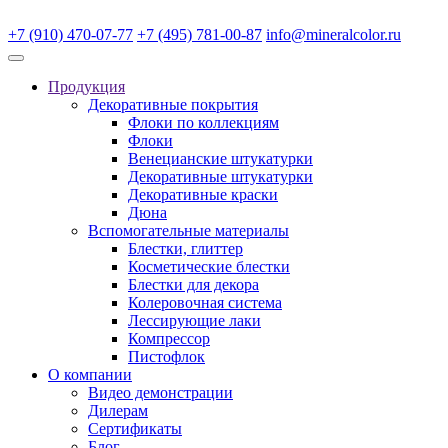
+7 (910) 470-07-77
+7 (495) 781-00-87
info@mineralcolor.ru
Продукция
Декоративные покрытия
Флоки по коллекциям
Флоки
Венецианские штукатурки
Декоративные штукатурки
Декоративные краски
Дюна
Вспомогательные материалы
Блестки, глиттер
Косметические блестки
Блестки для декора
Колеровочная система
Лессирующие лаки
Компрессор
Пистофлок
О компании
Видео демонстрации
Дилерам
Сертификаты
Блог