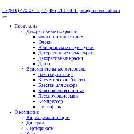
+7 (910) 470-07-77
+7 (495) 781-00-87
info@mineralcolor.ru
Продукция
Декоративные покрытия
Флоки по коллекциям
Флоки
Венецианские штукатурки
Декоративные штукатурки
Декоративные краски
Дюна
Вспомогательные материалы
Блестки, глиттер
Косметические блестки
Блестки для декора
Колеровочная система
Лессирующие лаки
Компрессор
Пистофлок
О компании
Видео демонстрации
Дилерам
Сертификаты
Блог