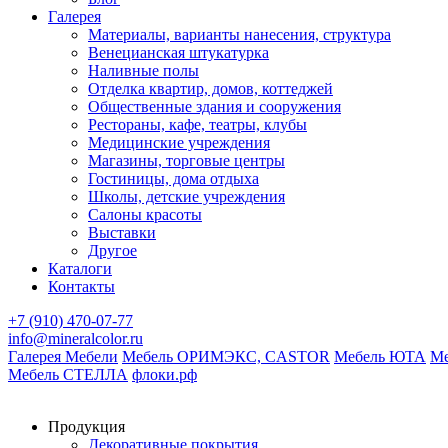
Галерея
Материалы, варианты нанесения, структура
Венецианская штукатурка
Наливные полы
Отделка квартир, домов, коттеджей
Общественные здания и сооружения
Рестораны, кафе, театры, клубы
Медицинские учреждения
Магазины, торговые центры
Гостиницы, дома отдыха
Школы, детские учреждения
Салоны красоты
Выставки
Другое
Каталоги
Контакты
+7 (910) 470-07-77
info@mineralcolor.ru
Галерея Мебели
Мебель ОРИМЭКС, CASTOR
Мебель ЮТА
М
Мебель СТЕЛЛА
флоки.рф
Продукция
Декоративные покрытия