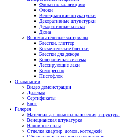
Флоки по коллекциям
Флоки
Венецианские штукатурки
Декоративные штукатурки
Декоративные краски
Дюна
Вспомогательные материалы
Блестки, глиттер
Косметические блестки
Блестки для декора
Колеровочная система
Лессирующие лаки
Компрессор
Пистофлок
О компании
Видео демонстрации
Дилерам
Сертификаты
Блог
Галерея
Материалы, варианты нанесения, структура
Венецианская штукатурка
Наливные полы
Отделка квартир, домов, коттеджей
Общественные здания и сооружения