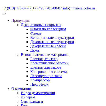
+7 (910) 470-07-77
+7 (495) 781-00-87
info@mineralcolor.ru
Продукция
Декоративные покрытия
Флоки по коллекциям
Флоки
Венецианские штукатурки
Декоративные штукатурки
Декоративные краски
Дюна
Вспомогательные материалы
Блестки, глиттер
Косметические блестки
Блестки для декора
Колеровочная система
Лессирующие лаки
Компрессор
Пистофлок
О компании
Видео демонстрации
Дилерам
Сертификаты
Блог