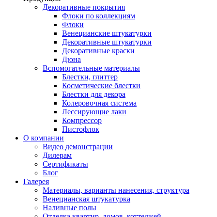
Декоративные покрытия
Флоки по коллекциям
Флоки
Венецианские штукатурки
Декоративные штукатурки
Декоративные краски
Дюна
Вспомогательные материалы
Блестки, глиттер
Косметические блестки
Блестки для декора
Колеровочная система
Лессирующие лаки
Компрессор
Пистофлок
О компании
Видео демонстрации
Дилерам
Сертификаты
Блог
Галерея
Материалы, варианты нанесения, структура
Венецианская штукатурка
Наливные полы
Отделка квартир, домов, коттеджей