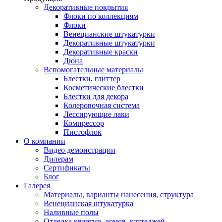
Декоративные покрытия
Флоки по коллекциям
Флоки
Венецианские штукатурки
Декоративные штукатурки
Декоративные краски
Дюна
Вспомогательные материалы
Блестки, глиттер
Косметические блестки
Блестки для декора
Колеровочная система
Лессирующие лаки
Компрессор
Пистофлок
О компании
Видео демонстрации
Дилерам
Сертификаты
Блог
Галерея
Материалы, варианты нанесения, структура
Венецианская штукатурка
Наливные полы
Отделка квартир, домов, коттеджей