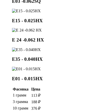
E03 -0.062SQ
E15 - 0.025HX
Е 24 -0.062 НХ
E35 - 0.040HX
E01 - 0.015HX
Фасовка
Цена
1 грамм
113 ₽
3 грамма
188 ₽
10 грамм
376 ₽