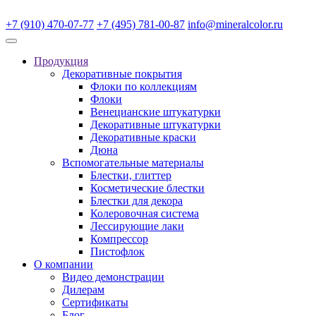
+7 (910) 470-07-77
+7 (495) 781-00-87
info@mineralcolor.ru
Продукция
Декоративные покрытия
Флоки по коллекциям
Флоки
Венецианские штукатурки
Декоративные штукатурки
Декоративные краски
Дюна
Вспомогательные материалы
Блестки, глиттер
Косметические блестки
Блестки для декора
Колеровочная система
Лессирующие лаки
Компрессор
Пистофлок
О компании
Видео демонстрации
Дилерам
Сертификаты
Блог