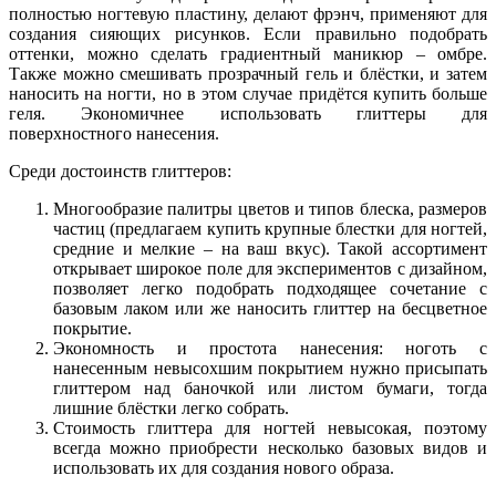
полностью ногтевую пластину, делают фрэнч, применяют для
создания сияющих рисунков. Если правильно подобрать
оттенки, можно сделать градиентный маникюр – омбре.
Также можно смешивать прозрачный гель и блёстки, и затем
наносить на ногти, но в этом случае придётся купить больше
геля. Экономичнее использовать глиттеры для
поверхностного нанесения.
Среди достоинств глиттеров:
Многообразие палитры цветов и типов блеска, размеров
частиц (предлагаем купить крупные блестки для ногтей,
средние и мелкие – на ваш вкус). Такой ассортимент
открывает широкое поле для экспериментов с дизайном,
позволяет легко подобрать подходящее сочетание с
базовым лаком или же наносить глиттер на бесцветное
покрытие.
Экономность и простота нанесения: ноготь с
нанесенным невысохшим покрытием нужно присыпать
глиттером над баночкой или листом бумаги, тогда
лишние блёстки легко собрать.
Стоимость глиттера для ногтей невысокая, поэтому
всегда можно приобрести несколько базовых видов и
использовать их для создания нового образа.